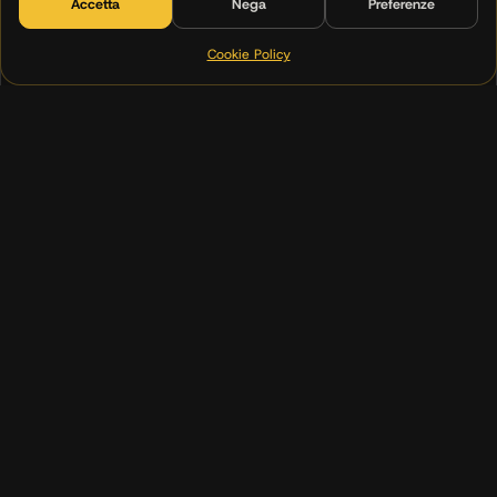
Accetta
Nega
Preferenze
La tua voce, coerente ovunque
Cookie Policy
(00)
02
Landing page
Pagine pensate per convertire
03
Ads
Testi che fanno cliccare
04