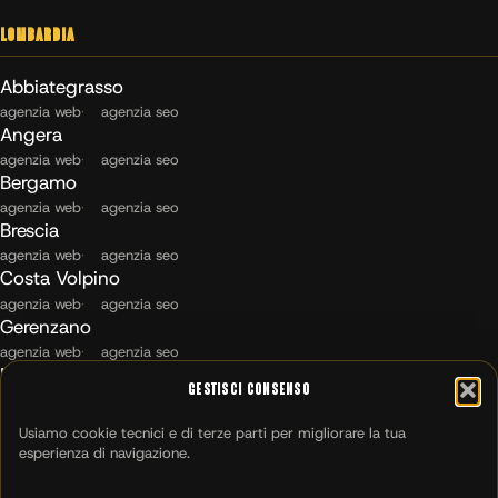
Lombardia
Abbiategrasso
agenzia web
agenzia seo
Angera
agenzia web
agenzia seo
Bergamo
agenzia web
agenzia seo
Brescia
agenzia web
agenzia seo
Costa Volpino
agenzia web
agenzia seo
Gerenzano
agenzia web
agenzia seo
Maccagno con Pino e Veddasca
Gestisci Consenso
agenzia web
agenzia seo
Milano
Usiamo cookie tecnici e di terze parti per migliorare la tua
agenzia web
agenzia seo
esperienza di navigazione.
Montichiari
agenzia web
agenzia seo