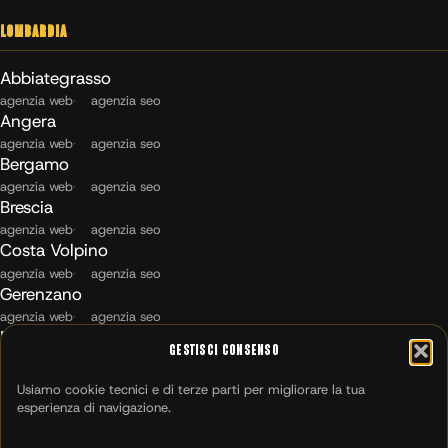
Lombardia
Abbiategrasso
agenzia web
agenzia seo
Angera
agenzia web
agenzia seo
Bergamo
agenzia web
agenzia seo
Brescia
agenzia web
agenzia seo
Costa Volpino
agenzia web
agenzia seo
Gerenzano
agenzia web
agenzia seo
Maccagno con Pino e Veddasca
Gestisci Consenso
agenzia web
agenzia seo
Milano
Usiamo cookie tecnici e di terze parti per migliorare la tua
agenzia web
agenzia seo
esperienza di navigazione.
Montichiari
agenzia web
agenzia seo