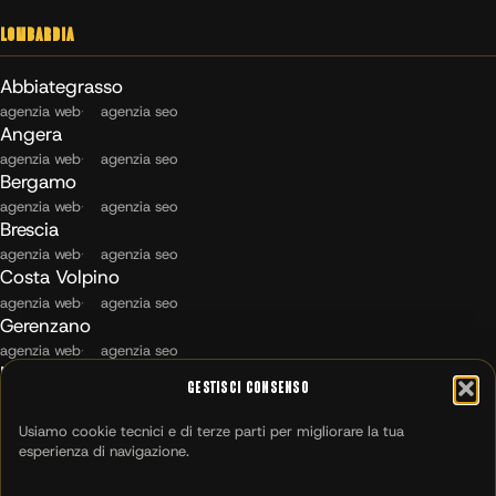
Lombardia
Abbiategrasso
agenzia web
agenzia seo
Angera
agenzia web
agenzia seo
Bergamo
agenzia web
agenzia seo
Brescia
agenzia web
agenzia seo
Costa Volpino
agenzia web
agenzia seo
Gerenzano
agenzia web
agenzia seo
Maccagno con Pino e Veddasca
Gestisci Consenso
agenzia web
agenzia seo
Milano
Usiamo cookie tecnici e di terze parti per migliorare la tua
agenzia web
agenzia seo
esperienza di navigazione.
Montichiari
agenzia web
agenzia seo