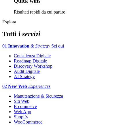
Quick wins
Risultati rapidi da cui partire
Esplora
Tutti i
servizi
01
Innovation
& Strategy
Sei qui
Consulenza Digitale
Roadmap Digitale
Discovery Workshop
Audit Digitale
AI Strategy
02
New Web
Experiences
Manutenzione & Sicurezza
Siti Web
E-commerce
Web App
Shopify
WooCommerce