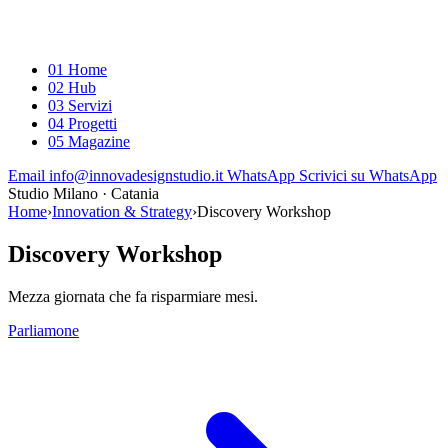
01
Home
02
Hub
03
Servizi
04
Progetti
05
Magazine
Email
info@innovadesignstudio.it
WhatsApp
Scrivici su WhatsApp
Studio
Milano · Catania
Home
›
Innovation & Strategy
›
Discovery Workshop
Discovery Workshop
Mezza giornata che fa risparmiare mesi.
Parliamone