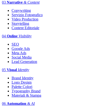
03
Narrative
& Content
Copywriting
Servizio Fotografico
Video Production
Storytelling
Content Editoriale
04
Online
Visibility
SEO
Google Ads
Meta Ads
Social Media
Lead Generation
05
Visual
Identity
Brand Identity
Logo Design
Palette Colori
Typography Brand
Materiali & Stampa
06
Automation
& AI