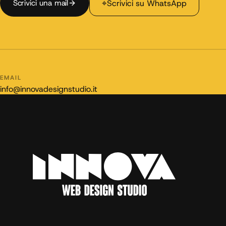
⌖
Scrivici una mail
Scrivici su WhatsApp
EMAIL
info@innovadesignstudio.it