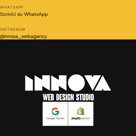
WHATSAPP
Scrivici su WhatsApp
INSTAGRAM
@innova_webagency