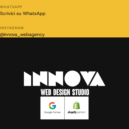
WHATSAPP
Scrivici su WhatsApp
INSTAGRAM
@innova_webagency