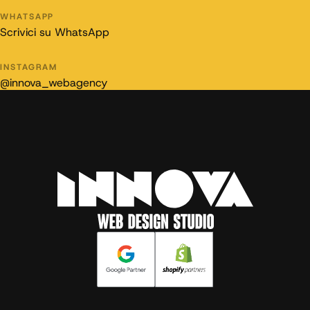
WHATSAPP
Scrivici su WhatsApp
INSTAGRAM
@innova_webagency