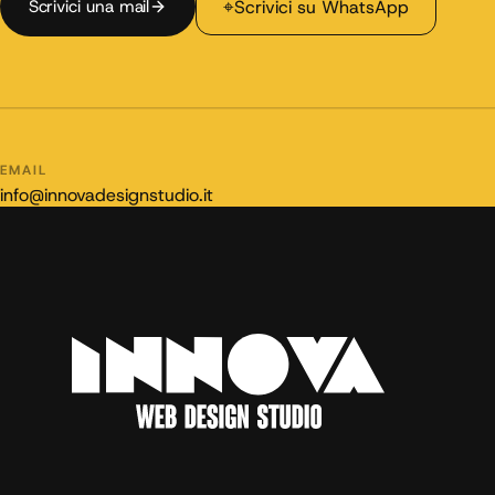
⌖
Scrivici una mail
Scrivici su WhatsApp
EMAIL
info@innovadesignstudio.it