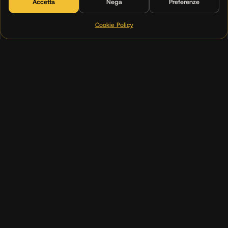
Accetta
Nega
Preferenze
Mappiamo i processi che pesano
Cookie Policy
(00)
02
Workshop
Una sessione per fare chiarezza
03
Roadmap
Il piano a fasi, passo per passo
04