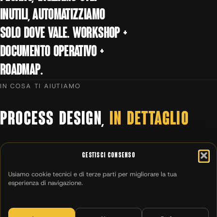
inutili, automatizziamo
solo dove vale. Workshop +
documento operativo +
roadmap.
IN COSA TI AIUTIAMO
PROCESS
DESIGN,
IN
DETTAGLIO
Gestisci Consenso
Usiamo cookie tecnici e di terze parti per migliorare la tua
esperienza di navigazione.
01
Process mapping