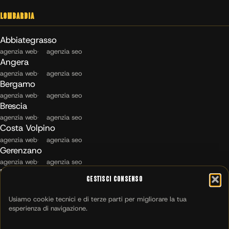
Lombardia
Abbiategrasso
agenzia web
agenzia seo
Angera
agenzia web
agenzia seo
Bergamo
agenzia web
agenzia seo
Brescia
agenzia web
agenzia seo
Costa Volpino
agenzia web
agenzia seo
Gerenzano
agenzia web
agenzia seo
Maccagno con Pino e Veddasca
Gestisci Consenso
agenzia web
agenzia seo
Milano
Usiamo cookie tecnici e di terze parti per migliorare la tua
agenzia web
agenzia seo
esperienza di navigazione.
Montichiari
agenzia web
agenzia seo