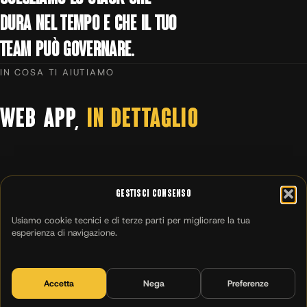
dura nel tempo e che il tuo
team può governare.
IN COSA TI AIUTIAMO
WEB
APP,
IN
DETTAGLIO
Gestisci Consenso
01
Usiamo cookie tecnici e di terze parti per migliorare la tua
esperienza di navigazione.
Auth & ruoli
Accessi e permessi su misura
Accetta
Nega
Preferenze