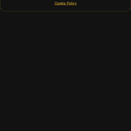
Cookie Policy
(00)
02
Dashboard
I tuoi dati a colpo d'occhio
03
API custom
Integrazioni con i tuoi sistemi
04
Doc tecnica
Tutto documentato per il futuro