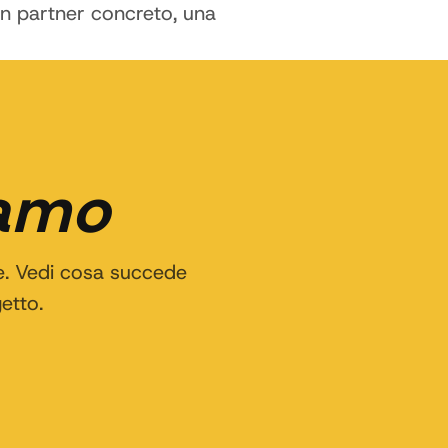
un partner concreto, una
iamo
e. Vedi cosa succede
etto.