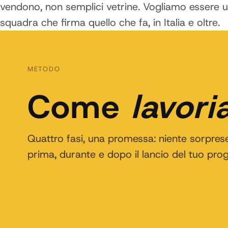
vendono, non semplici vetrine. Vogliamo essere 
squadra che firma quello che fa, in Italia e oltre.
METODO
Come
lavor
Quattro fasi, una promessa: niente sorpres
prima, durante e dopo il lancio del tuo prog