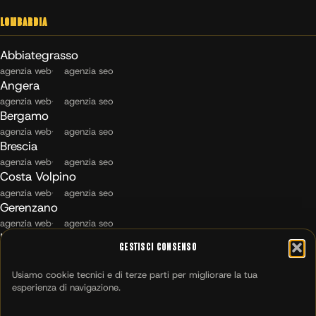
Lombardia
Abbiategrasso
agenzia web
agenzia seo
Angera
agenzia web
agenzia seo
Bergamo
agenzia web
agenzia seo
Brescia
agenzia web
agenzia seo
Costa Volpino
agenzia web
agenzia seo
Gerenzano
agenzia web
agenzia seo
Maccagno con Pino e Veddasca
Gestisci Consenso
agenzia web
agenzia seo
Milano
Usiamo cookie tecnici e di terze parti per migliorare la tua
agenzia web
agenzia seo
esperienza di navigazione.
Montichiari
agenzia web
agenzia seo