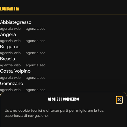
Lombardia
Abbiategrasso
agenzia web
agenzia seo
Angera
agenzia web
agenzia seo
Bergamo
agenzia web
agenzia seo
Brescia
agenzia web
agenzia seo
Costa Volpino
agenzia web
agenzia seo
Gerenzano
agenzia web
agenzia seo
Maccagno con Pino e Veddasca
Gestisci Consenso
agenzia web
agenzia seo
Milano
Usiamo cookie tecnici e di terze parti per migliorare la tua
agenzia web
agenzia seo
esperienza di navigazione.
Montichiari
agenzia web
agenzia seo