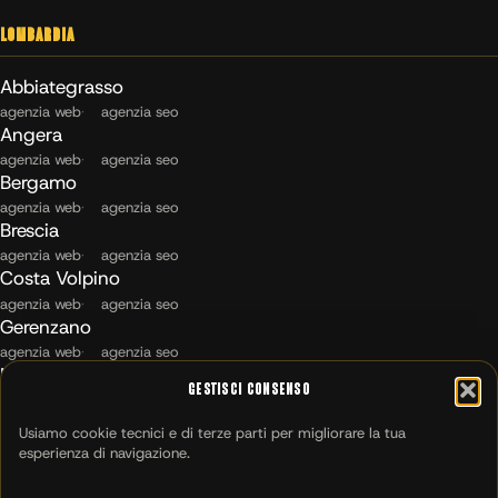
Lombardia
Abbiategrasso
agenzia web
agenzia seo
Angera
agenzia web
agenzia seo
Bergamo
agenzia web
agenzia seo
Brescia
agenzia web
agenzia seo
Costa Volpino
agenzia web
agenzia seo
Gerenzano
agenzia web
agenzia seo
Maccagno con Pino e Veddasca
Gestisci Consenso
agenzia web
agenzia seo
Milano
Usiamo cookie tecnici e di terze parti per migliorare la tua
agenzia web
agenzia seo
esperienza di navigazione.
Montichiari
agenzia web
agenzia seo