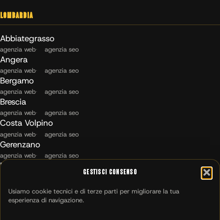
Lombardia
Abbiategrasso
agenzia web
agenzia seo
Angera
agenzia web
agenzia seo
Bergamo
agenzia web
agenzia seo
Brescia
agenzia web
agenzia seo
Costa Volpino
agenzia web
agenzia seo
Gerenzano
agenzia web
agenzia seo
Maccagno con Pino e Veddasca
Gestisci Consenso
agenzia web
agenzia seo
Milano
Usiamo cookie tecnici e di terze parti per migliorare la tua
agenzia web
agenzia seo
esperienza di navigazione.
Montichiari
agenzia web
agenzia seo