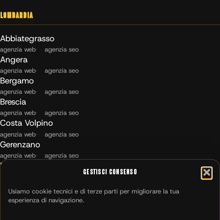
Lombardia
Abbiategrasso
agenzia web
agenzia seo
Angera
agenzia web
agenzia seo
Bergamo
agenzia web
agenzia seo
Brescia
agenzia web
agenzia seo
Costa Volpino
agenzia web
agenzia seo
Gerenzano
agenzia web
agenzia seo
Maccagno con Pino e Veddasca
Gestisci Consenso
agenzia web
agenzia seo
Milano
Usiamo cookie tecnici e di terze parti per migliorare la tua
agenzia web
agenzia seo
esperienza di navigazione.
Montichiari
agenzia web
agenzia seo