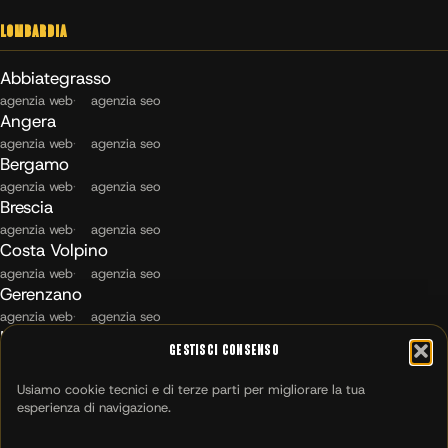
Lombardia
Abbiategrasso
agenzia web
agenzia seo
Angera
agenzia web
agenzia seo
Bergamo
agenzia web
agenzia seo
Brescia
agenzia web
agenzia seo
Costa Volpino
agenzia web
agenzia seo
Gerenzano
agenzia web
agenzia seo
Maccagno con Pino e Veddasca
Gestisci Consenso
agenzia web
agenzia seo
Milano
Usiamo cookie tecnici e di terze parti per migliorare la tua
agenzia web
agenzia seo
esperienza di navigazione.
Montichiari
agenzia web
agenzia seo