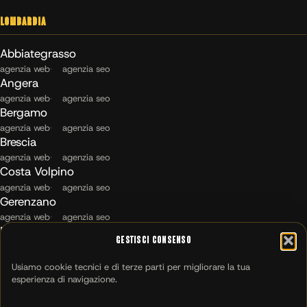
Lombardia
Abbiategrasso
agenzia web
agenzia seo
Angera
agenzia web
agenzia seo
Bergamo
agenzia web
agenzia seo
Brescia
agenzia web
agenzia seo
Costa Volpino
agenzia web
agenzia seo
Gerenzano
agenzia web
agenzia seo
Maccagno con Pino e Veddasca
Gestisci Consenso
agenzia web
agenzia seo
Milano
Usiamo cookie tecnici e di terze parti per migliorare la tua
agenzia web
agenzia seo
esperienza di navigazione.
Montichiari
agenzia web
agenzia seo