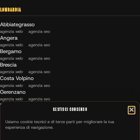
Lombardia
Abbiategrasso
agenzia web
agenzia seo
Angera
agenzia web
agenzia seo
Bergamo
agenzia web
agenzia seo
Brescia
agenzia web
agenzia seo
Costa Volpino
agenzia web
agenzia seo
Gerenzano
agenzia web
agenzia seo
Maccagno con Pino e Veddasca
Gestisci Consenso
agenzia web
agenzia seo
Milano
Usiamo cookie tecnici e di terze parti per migliorare la tua
agenzia web
agenzia seo
esperienza di navigazione.
Montichiari
agenzia web
agenzia seo