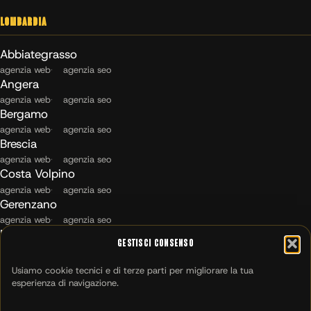
Lombardia
Abbiategrasso
agenzia web
agenzia seo
Angera
agenzia web
agenzia seo
Bergamo
agenzia web
agenzia seo
Brescia
agenzia web
agenzia seo
Costa Volpino
agenzia web
agenzia seo
Gerenzano
agenzia web
agenzia seo
Maccagno con Pino e Veddasca
Gestisci Consenso
agenzia web
agenzia seo
Milano
Usiamo cookie tecnici e di terze parti per migliorare la tua
agenzia web
agenzia seo
esperienza di navigazione.
Montichiari
agenzia web
agenzia seo