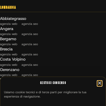
Lombardia
Abbiategrasso
agenzia web
agenzia seo
Angera
agenzia web
agenzia seo
Bergamo
agenzia web
agenzia seo
Brescia
agenzia web
agenzia seo
Costa Volpino
agenzia web
agenzia seo
Gerenzano
agenzia web
agenzia seo
Maccagno con Pino e Veddasca
Gestisci Consenso
agenzia web
agenzia seo
Milano
Usiamo cookie tecnici e di terze parti per migliorare la tua
agenzia web
agenzia seo
esperienza di navigazione.
Montichiari
agenzia web
agenzia seo