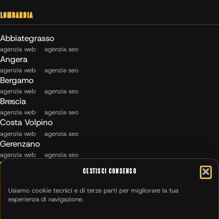
Lombardia
Abbiategrasso
agenzia web
agenzia seo
Angera
agenzia web
agenzia seo
Bergamo
agenzia web
agenzia seo
Brescia
agenzia web
agenzia seo
Costa Volpino
agenzia web
agenzia seo
Gerenzano
agenzia web
agenzia seo
Maccagno con Pino e Veddasca
Gestisci Consenso
agenzia web
agenzia seo
Milano
Usiamo cookie tecnici e di terze parti per migliorare la tua
agenzia web
agenzia seo
esperienza di navigazione.
Montichiari
agenzia web
agenzia seo