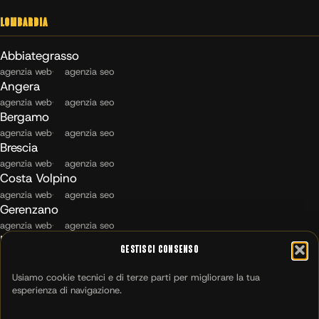
Lombardia
Abbiategrasso
agenzia web
agenzia seo
Angera
agenzia web
agenzia seo
Bergamo
agenzia web
agenzia seo
Brescia
agenzia web
agenzia seo
Costa Volpino
agenzia web
agenzia seo
Gerenzano
agenzia web
agenzia seo
Maccagno con Pino e Veddasca
Gestisci Consenso
agenzia web
agenzia seo
Milano
Usiamo cookie tecnici e di terze parti per migliorare la tua
agenzia web
agenzia seo
esperienza di navigazione.
Montichiari
agenzia web
agenzia seo