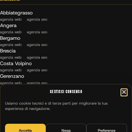
Abbiategrasso
agenzia web
agenzia seo
Angera
agenzia web
agenzia seo
Bergamo
agenzia web
agenzia seo
Brescia
agenzia web
agenzia seo
Costa Volpino
agenzia web
agenzia seo
Gerenzano
agenzia web
agenzia seo
Maccagno con Pino e Veddasca
Gestisci Consenso
agenzia web
agenzia seo
Milano
Usiamo cookie tecnici e di terze parti per migliorare la tua
agenzia web
agenzia seo
esperienza di navigazione.
Montichiari
agenzia web
agenzia seo
Salò
Accetta
Nega
Preferenze