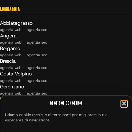
Lombardia
Abbiategrasso
agenzia web
agenzia seo
Angera
agenzia web
agenzia seo
Bergamo
agenzia web
agenzia seo
Brescia
agenzia web
agenzia seo
Costa Volpino
agenzia web
agenzia seo
Gerenzano
agenzia web
agenzia seo
Maccagno con Pino e Veddasca
Gestisci Consenso
agenzia web
agenzia seo
Milano
Usiamo cookie tecnici e di terze parti per migliorare la tua
agenzia web
agenzia seo
esperienza di navigazione.
Montichiari
agenzia web
agenzia seo