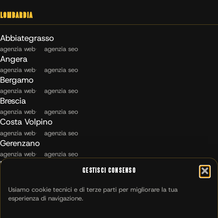
Lombardia
Abbiategrasso
agenzia web
agenzia seo
Angera
agenzia web
agenzia seo
Bergamo
agenzia web
agenzia seo
Brescia
agenzia web
agenzia seo
Costa Volpino
agenzia web
agenzia seo
Gerenzano
agenzia web
agenzia seo
Maccagno con Pino e Veddasca
Gestisci Consenso
agenzia web
agenzia seo
Milano
Usiamo cookie tecnici e di terze parti per migliorare la tua
agenzia web
agenzia seo
esperienza di navigazione.
Montichiari
agenzia web
agenzia seo