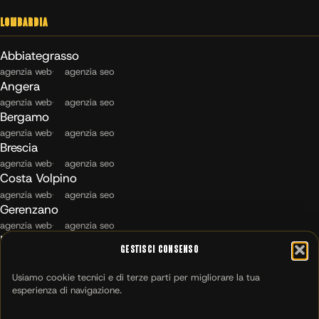
Lombardia
Abbiategrasso
agenzia web
agenzia seo
Angera
agenzia web
agenzia seo
Bergamo
agenzia web
agenzia seo
Brescia
agenzia web
agenzia seo
Costa Volpino
agenzia web
agenzia seo
Gerenzano
agenzia web
agenzia seo
Maccagno con Pino e Veddasca
Gestisci Consenso
agenzia web
agenzia seo
Milano
Usiamo cookie tecnici e di terze parti per migliorare la tua
agenzia web
agenzia seo
esperienza di navigazione.
Montichiari
agenzia web
agenzia seo