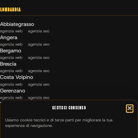
Lombardia
Abbiategrasso
agenzia web
agenzia seo
Angera
agenzia web
agenzia seo
Bergamo
agenzia web
agenzia seo
Brescia
agenzia web
agenzia seo
Costa Volpino
agenzia web
agenzia seo
Gerenzano
agenzia web
agenzia seo
Maccagno con Pino e Veddasca
Gestisci Consenso
agenzia web
agenzia seo
Milano
Usiamo cookie tecnici e di terze parti per migliorare la tua
agenzia web
agenzia seo
esperienza di navigazione.
Montichiari
agenzia web
agenzia seo