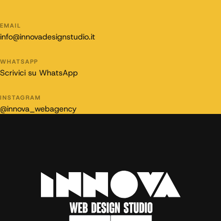
EMAIL
info@innovadesignstudio.it
WHATSAPP
Scrivici su WhatsApp
INSTAGRAM
@innova_webagency