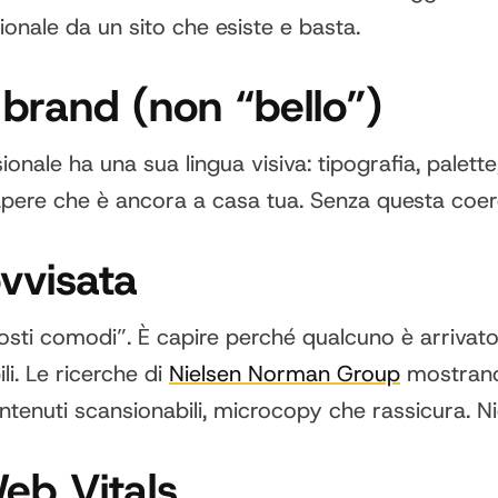
onale da un sito che esiste e basta.
 brand (non “bello”)
ionale ha una sua lingua visiva: tipografia, palett
apere che è ancora a casa tua. Senza questa coerenz
vvisata
posti comodi”. È capire perché qualcuno è arrivato
i. Le ricerche di
Nielsen Norman Group
mostrano 
ontenuti scansionabili, microcopy che rassicura. N
eb Vitals