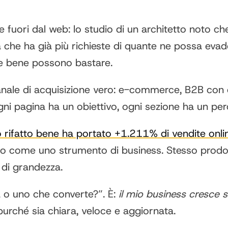
fuori dal web: lo studio di un architetto noto che r
 che ha già più richieste di quante ne possa evader
e bene possono bastare.
ale di acquisizione vero: e-commerce, B2B con ci
ni pagina ha un obiettivo, ogni sezione ha un per
to rifatto bene ha portato +1.211% di vendite onli
tarlo come uno strumento di business. Stesso prodo
e di grandezza.
a o uno che converte?”. È:
il mio business cresce se
urché sia chiara, veloce e aggiornata.