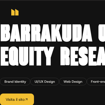
Home
›
Progetti
›
Barrakuda Quant: Piattaforma di equity research q
FINTECH · EQUITY RESEARCH · 2026
BARRAKUDA Q
EQUITY RESE
Brand Identity
UI/UX Design
Web Design
Front-en
Visita il sito