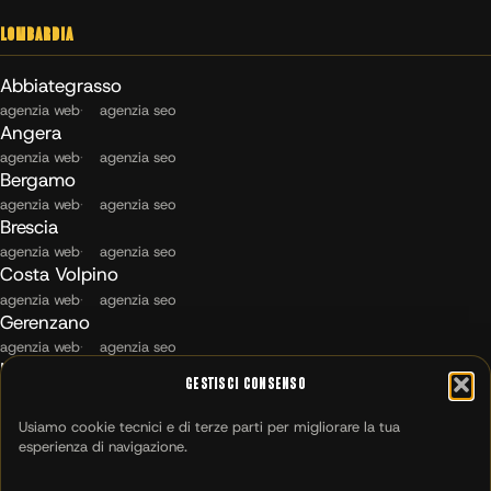
Lombardia
Abbiategrasso
agenzia web
agenzia seo
Angera
agenzia web
agenzia seo
Bergamo
agenzia web
agenzia seo
Brescia
agenzia web
agenzia seo
Costa Volpino
agenzia web
agenzia seo
Gerenzano
agenzia web
agenzia seo
Maccagno con Pino e Veddasca
Gestisci Consenso
agenzia web
agenzia seo
Milano
Usiamo cookie tecnici e di terze parti per migliorare la tua
agenzia web
agenzia seo
esperienza di navigazione.
Montichiari
agenzia web
agenzia seo